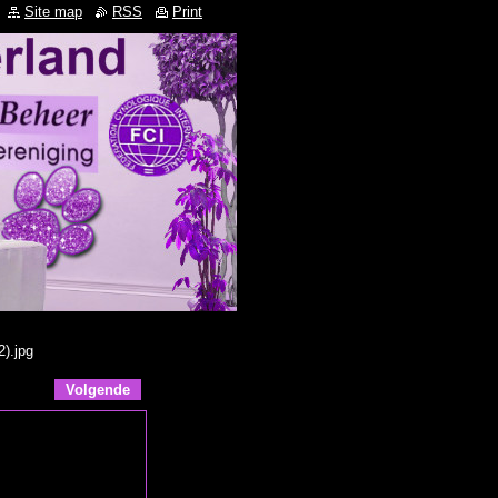
Site map
RSS
Print
).jpg
Volgende