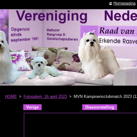
Homepagina
HOME
>
Fotogalerij: 16 april 2023
>
MVN Kampioensclubmatch 2023 (12
Vorige
Diavoorstelling