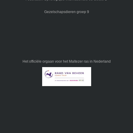
Gezelschapsdieren groep 9
Het officiële orgaan voor het Maltezer ras in Nederland