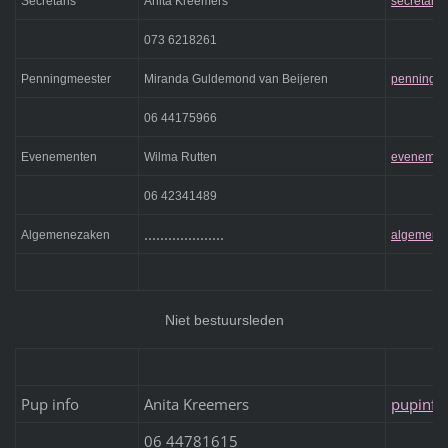
Secretaris
Anita Kreemers
secretari
073 6218261
Penningmeester
Miranda Guldemond van Beijeren
penningme
06 44175966
Evenementen
Wilma Rutten
evenement
06 42341489
....................
Algemenezaken
algemenez
Niet bestuursleden
Pup info
Anita Kreemers
pupinfo
06 44781615