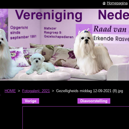
Homepagina
HOME
>
Fotogalerij: 2021
>
Gezelligheids middag 12-09-2021 (8).jpg
Vorige
Diavoorstelling