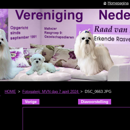
Homepagina
HOME
>
Fotogalerij: MVN dag 7 april 2024
>
DSC_0663.JPG
Vorige
Diavoorstelling