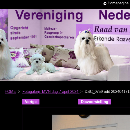
Homepagina
HOME
>
Fotogalerij: MVN dag 7 april 2024
>
DSC_0759-edit-20240417
Vorige
Diavoorstelling