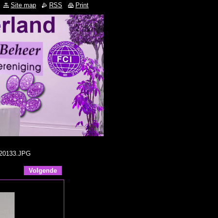
Site map
RSS
Print
120133.JPG
Volgende