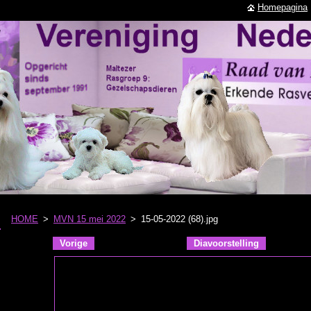
Homepagina
HOME
>
MVN 15 mei 2022
>
15-05-2022 (68).jpg
Vorige
Diavoorstelling