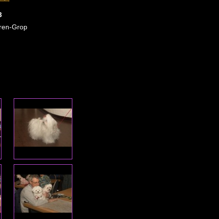
3
aren-Grop