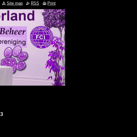
Site map
RSS
Print
23